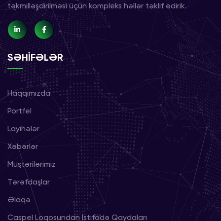
təkmilləşdirilməsi üçün kompleks həllər təklif edirik.
SƏHİFƏLƏR
Haqqımızda
Portfel
Layihələr
Xəbərlər
Müştərilərimiz
Tərəfdaşlar
Əlaqə
Caspel Loqosundan İstifadə Qaydaları