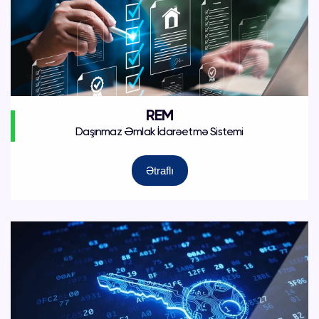
REM
Daşınmaz Əmlak İdarəetmə Sistemi
Ətraflı