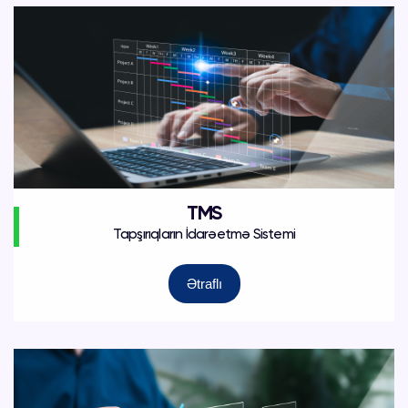
TMS
Tapşırıqların İdarəetmə Sistemi
Ətraflı