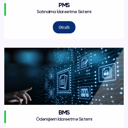
PMS
Satınalma İdarəetmə Sistemi
Ətraflı
BMS
Ödənişlərin İdarəetmə Sistemi