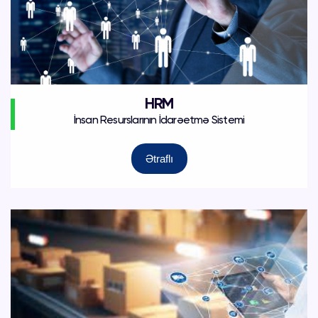
HRM
İnsan Resurslarının İdarəetmə Sistemi
Ətraflı