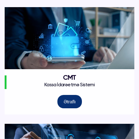
CMT
Kassa İdarəetmə Sistemi
Ətraflı