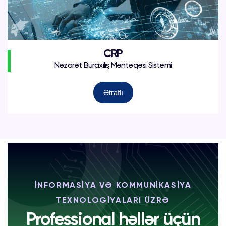
CRP
Nəzarət Buraxılış Məntəqəsi Sistemi
Ətraflı
İNFORMASİYA VƏ KOMMUNİKASİYA
TEXNOLOGİYALARI ÜZRƏ
Professional həllər üçün