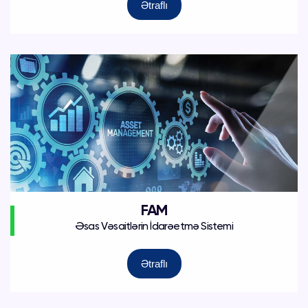
Ətraflı
FAM
Əsas Vəsaitlərin İdarəetmə Sistemi
Ətraflı