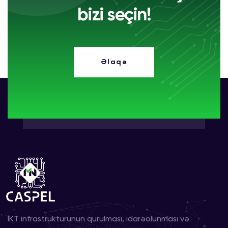
bizi seçin!
Əlaqə
İKT infrastrukturunun qurulması, idarəolunması və