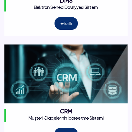
DMS
Elektron Sənəd Dövriyyəsi Sistemi
Ətraflı
CRM
Müştəri Əlaqələrinin İdarəetmə Sistemi