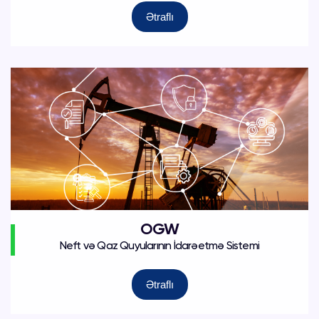
Ətraflı
OGW
Neft və Qaz Quyularının İdarəetmə Sistemi
Ətraflı