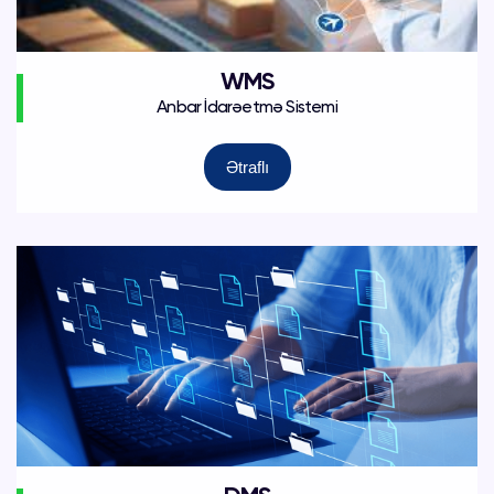
WMS
Anbar İdarəetmə Sistemi
Ətraflı