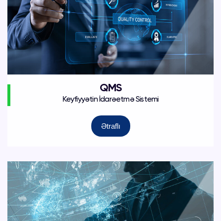
QMS
Keyfiyyətin İdarəetmə Sistemi
Ətraflı