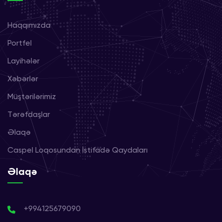
Haqqımızda
Portfel
Layihələr
Xəbərlər
Müştərilərimiz
Tərəfdaşlar
Əlaqə
Caspel Loqosundan İstifadə Qaydaları
Əlaqə
+994125679090