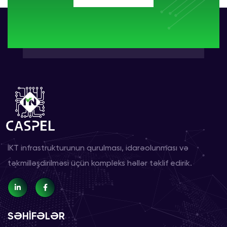
İKT infrastrukturunun qurulması, idarəolunması və
təkmilləşdirilməsi üçün kompleks həllər təklif edirik.
SƏHİFƏLƏR