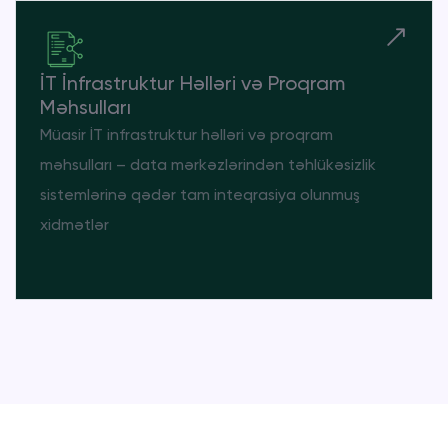
İT İnfrastruktur Həlləri və Proqram
Məhsulları
Müasir İT infrastruktur həlləri və proqram
məhsulları – data mərkəzlərindən təhlükəsizlik
sistemlərinə qədər tam inteqrasiya olunmuş
xidmətlər