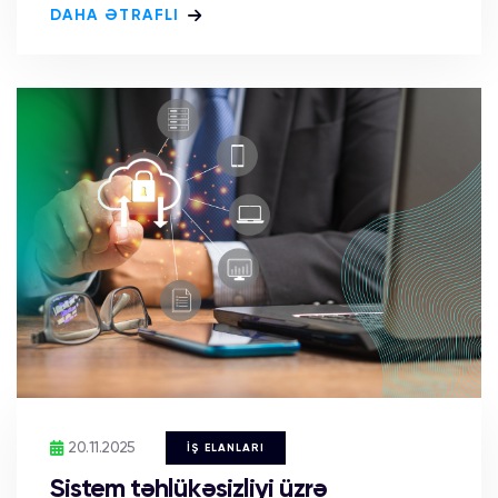
DAHA ƏTRAFLI
20.11.2025
İŞ ELANLARI
Sistem təhlükəsizliyi üzrə