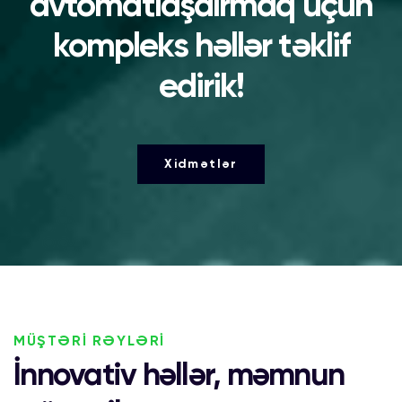
avtomatlaşdırmaq üçün
kompleks həllər təklif
edirik!
Xidmətlər
MÜŞTƏRİ RƏYLƏRİ
İnnovativ həllər, məmnun