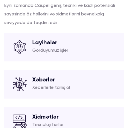
Eyni zamanda Caspel geniş texniki və kadr potensialı
sayəsində öz həllərini və xidmətlərini beynəlxalq
səviyyədə də təqdim edir.
Layihələr
Gördüyümüz işlər
Xəbərlər
Xəbərlərlə tanış ol
Xidmətlər
Texnoloji həllər