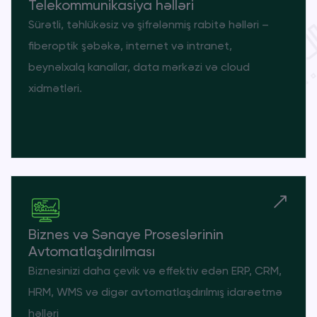
Telekommunikasiya həlləri
Sürətli, təhlükəsiz və şifrələnmiş rabitə həlləri –
fiberoptik şəbəkə, internet və intranet,
beynəlxalq kanallar, data mərkəzi və cloud
xidmətləri.
Biznes və Sənaye Proseslərinin
Avtomatlaşdırılması
Biznesinizi daha çevik və effektiv edən ERP, CRM,
HRM, WMS və digər avtomatlaşdırılmış idarəetmə
həlləri