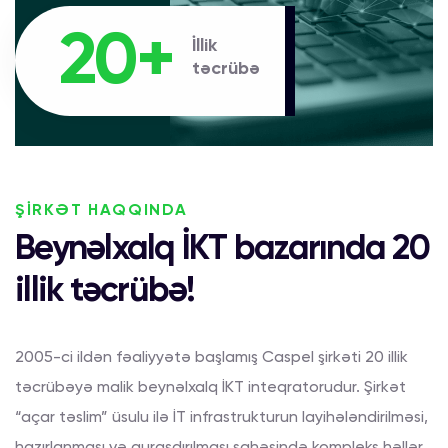
20+
İllik
təcrübə
ŞİRKƏT HAQQINDA
Beynəlxalq İKT bazarında 20
illik təcrübə!
2005-ci ildən fəaliyyətə başlamış Caspel şirkəti 20 illik
təcrübəyə malik beynəlxalq İKT inteqratorudur. Şirkət
“açar təslim” üsulu ilə İT infrastrukturun layihələndirilməsi,