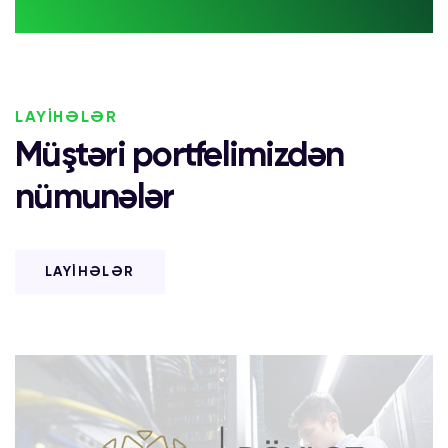
LAYİHƏLƏR
Müştəri portfelimizdən
nümunələr
LAYİHƏLƏR