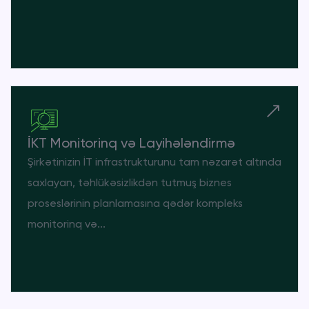
İKT Monitorinq və Layihələndirmə
Şirkətinizin İT infrastrukturunu tam nəzarət altında
saxlayan, təhlükəsizlikdən tutmuş biznes
proseslərinin planlamasına qədər kompleks
monitorinq və...