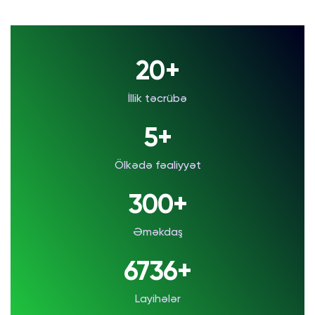
20+
İllik təcrübə
5+
Ölkədə fəaliyyət
300+
Əməkdaş
7000+
Layihələr