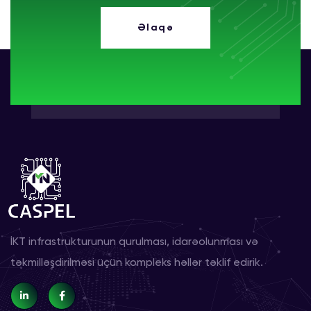
Əlaqə
İKT infrastrukturunun qurulması, idarəolunması və
təkmilləşdirilməsi üçün kompleks həllər təklif edirik.