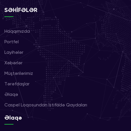
SƏHİFƏLƏR
Haqqımızda
Portfel
Layihələr
Xəbərlər
Müştərilərimiz
Tərəfdaşlar
Əlaqə
Caspel Loqosundan İstifadə Qaydaları
Əlaqə