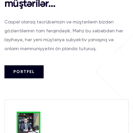
müştərilər...
Caspel olaraq təcrübəmizin və müştərilərin bizdən
gözləntilərinin tam fərqindəyik. Məhz bu səbəbdən hər
layihəyə, hər yeni müştəriyə subyektiv yanaşırıq və
onların məmnuniyyətini ön planda tuturuq.
PORTFEL