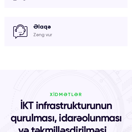
Əlaqə
Zəng vur
XİDMƏTLƏR
İKT infrastrukturunun
qurulması, idarəolunması
və təkmilləşdirilməsi...