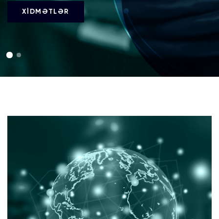
XİDMƏTLƏR