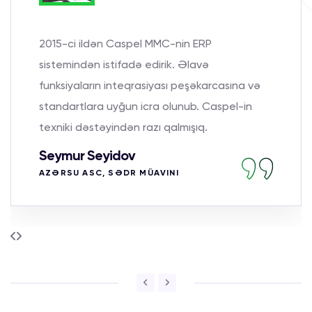
2015-ci ildən Caspel MMC-nin ERP
sistemindən istifadə edirik. Əlavə
funksiyaların inteqrasiyası peşəkarcasına və
standartlara uyğun icra olunub. Caspel-in
texniki dəstəyindən razı qalmışıq.
Seymur Seyidov
AZƏRSU ASC, SƏDR MÜAVINI