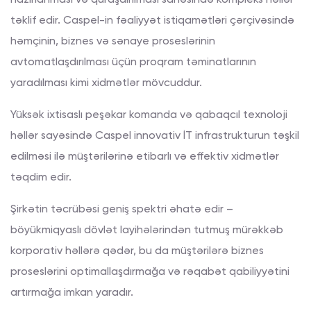
hazırlanması və quraşdırılması sahəsində kompleks həllər
təklif edir. Caspel-in fəaliyyət istiqamətləri çərçivəsində
həmçinin, biznes və sənaye proseslərinin
avtomatlaşdırılması üçün proqram təminatlarının
yaradılması kimi xidmətlər mövcuddur.
Yüksək ixtisaslı peşəkar komanda və qabaqcıl texnoloji
həllər sayəsində Caspel innovativ İT infrastrukturun təşkil
edilməsi ilə müştərilərinə etibarlı və effektiv xidmətlər
təqdim edir.
Şirkətin təcrübəsi geniş spektri əhatə edir –
böyükmiqyaslı dövlət layihələrindən tutmuş mürəkkəb
korporativ həllərə qədər, bu da müştərilərə biznes
proseslərini optimallaşdırmağa və rəqabət qabiliyyətini
artırmağa imkan yaradır.