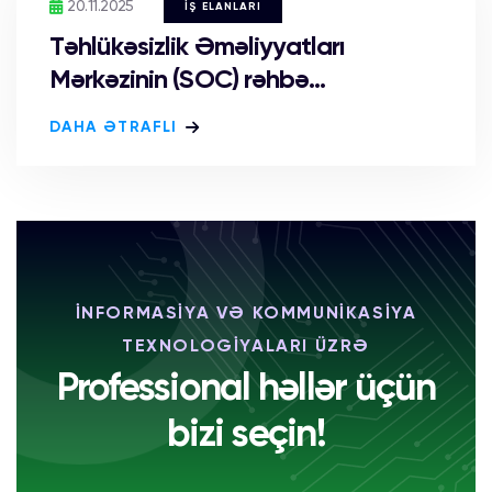
20.11.2025
İŞ ELANLARI
Təhlükəsizlik Əməliyyatları
Mərkəzinin (SOC) rəhbə...
DAHA ƏTRAFLI
İNFORMASİYA VƏ KOMMUNİKASİYA
TEXNOLOGİYALARI ÜZRƏ
Professional həllər üçün
bizi seçin!