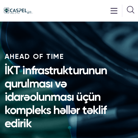
AHEAD OF TIME
İKT infrastrukturunun
qurulması və
idarəolunması üçün
kompleks həllər təklif
edirik