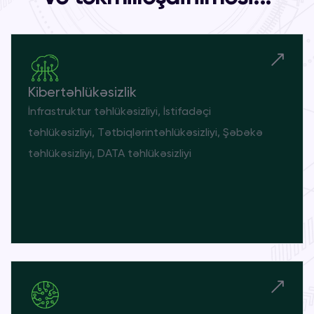
Kibertəhlükəsizlik
İnfrastruktur təhlükəsizliyi, İstifadəçi
təhlükəsizliyi, Tətbiqlərintəhlükəsizliyi, Şəbəkə
təhlükəsizliyi, DATA təhlükəsizliyi