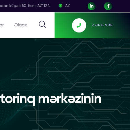
dan küçəsi 50, Bakı, AZ1124
AZ
ar
Əlaqə
ZƏNG VUR
itorinq mərkəzinin