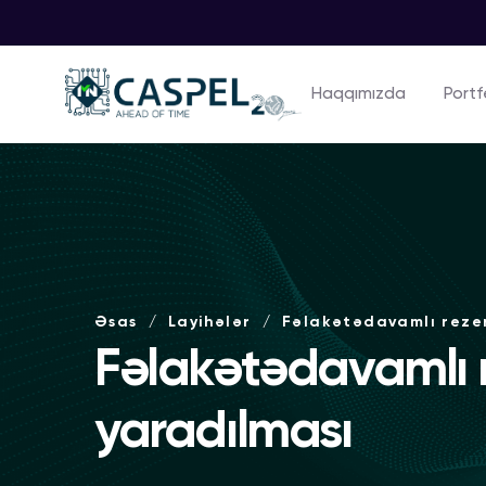
Haqqımızda
Portf
Əsas
Layihələr
Fəlakətədavamlı rezer
Fəlakətədavamlı r
yaradılması