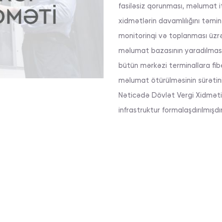
fasiləsiz qorunması, məlumat it
xidmətlərin davamlılığını təmi
monitorinqi və toplanması üzrə
məlumat bazasının yaradılması 
bütün mərkəzi terminallara fiber
məlumat ötürülməsinin sürətini 
Nəticədə Dövlət Vergi Xidməti 
infrastruktur formalaşdırılmışdır