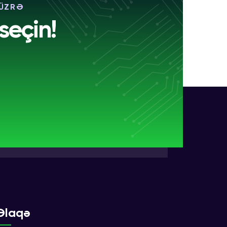
 ÜZRƏ
seçin!
Əlaqə