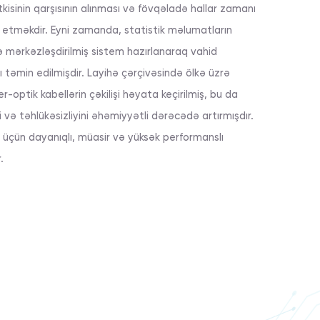
kisinin qarşısının alınması və fövqəladə hallar zamanı
n etməkdir. Eyni zamanda, statistik məlumatların
 mərkəzləşdirilmiş sistem hazırlanaraq vahid
təmin edilmişdir. Layihə çərçivəsində ölkə üzrə
-optik kabellərin çəkilişi həyata keçirilmiş, bu da
və təhlükəsizliyini əhəmiyyətli dərəcədə artırmışdır.
üçün dayanıqlı, müasir və yüksək performanslı
.