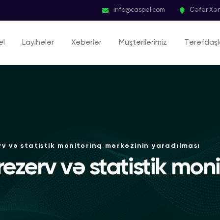
info@caspel.com
Cəfər Xən
el
Layihələr
Xəbərlər
Müştərilərimiz
Tərəfdaşl
v və statistik monitorinq mərkəzinin yaradılması
ezerv və statistik mon