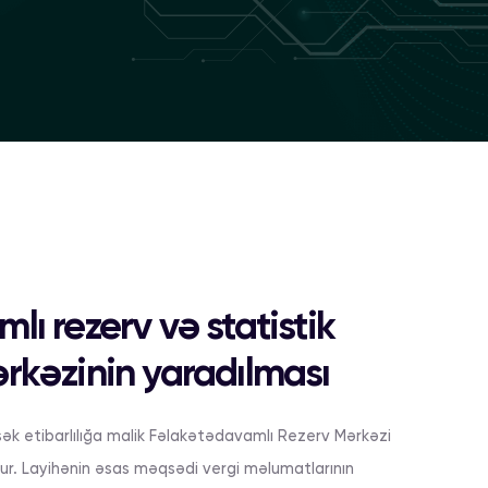
ı rezerv və statistik
rkəzinin yaradılması
ək etibarlılığa malik Fəlakətədavamlı Rezerv Mərkəzi
ur. Layihənin əsas məqsədi vergi məlumatlarının