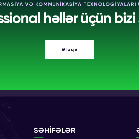
RMASİYA VƏ KOMMUNİKASİYA TEXNOLOGİYALARI
ssional həllər üçün bizi 
Əlaqə
SƏHİFƏLƏR