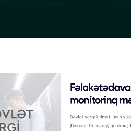
Fəlakətədavaml
monitorinq mə
Dövlət Vergi Xidməti üçün yüks
(Disaster Recovery) qurulmuşd