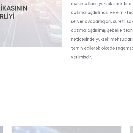
məlumatların yüksək sürətlə e
optimallaşdırılması və elmi-tə
server avadanlıqları, sürətli s
optimallaşdırılmış şəbəkə texno
nəticəsində yüksək məhsuldarl
təmin edilərək ölkədə rəqəmsa
verilmişdir.