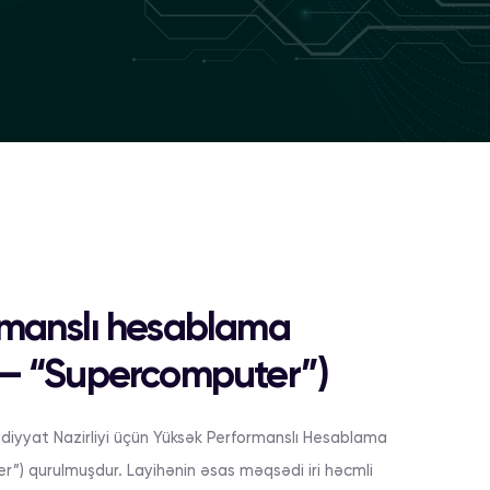
rmanslı hesablama
 – “Supercomputer”)
diyyat Nazirliyi üçün Yüksək Performanslı Hesablama
”) qurulmuşdur. Layihənin əsas məqsədi iri həcmli