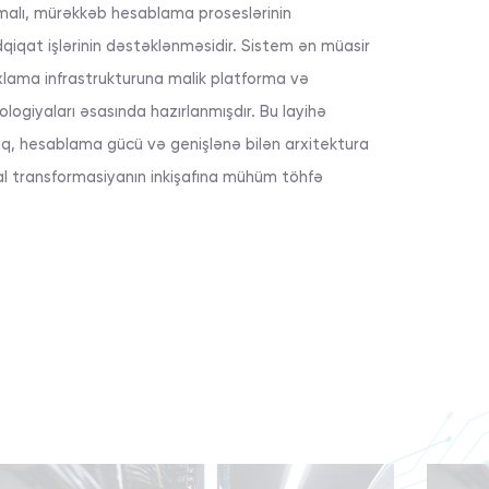
malı, mürəkkəb hesablama proseslərinin
dqiqat işlərinin dəstəklənməsidir. Sistem ən müasir
axlama infrastrukturuna malik platforma və
logiyaları əsasında hazırlanmışdır. Bu layihə
ıq, hesablama gücü və genişlənə bilən arxitektura
l transformasiyanın inkişafına mühüm töhfə