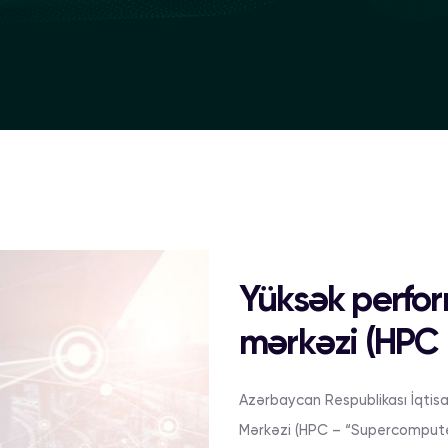
Yüksək perfo
mərkəzi (HPC
Azərbaycan Respublikası İqtisa
Mərkəzi (HPC – “Supercomputer