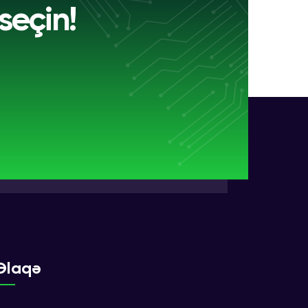
seçin!
Əlaqə