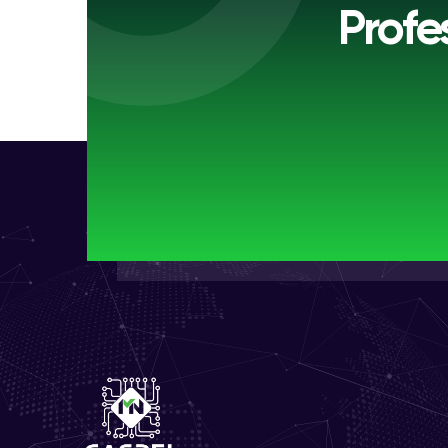
Profe