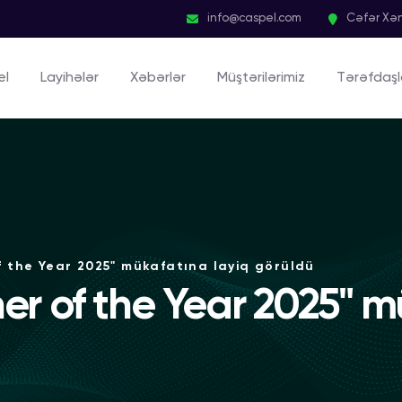
info@caspel.com
Cəfər Xən
el
Layihələr
Xəbərlər
Müştərilərimiz
Tərəfdaşl
f the Year 2025" mükafatına layiq görüldü
ner of the Year 2025" m