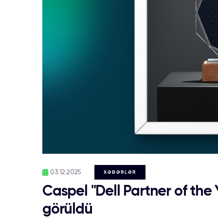
03.12.2025
XƏBƏRLƏR
Caspel "Dell Partner of the
görüldü