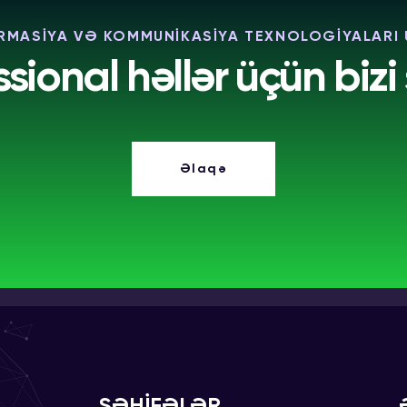
RMASİYA VƏ KOMMUNİKASİYA TEXNOLOGİYALARI
ssional həllər üçün bizi 
Əlaqə
SƏHİFƏLƏR