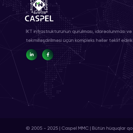
İKT infrastrukturunun qurulması, idarəolunması və
təkmilləşdirilməsi üçün kompleks həllər təklif edirik
© 2005 - 2025 | Caspel MMC | Bütün hüquqlar qo