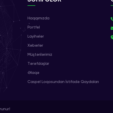
Haqqımızda
Portfel
.
Layihələr
Xəbərlər
Müştərilərimiz
Tərəfdaşlar
Əlaqə
Caspel Loqosundan İstifadə Qaydaları
runur!