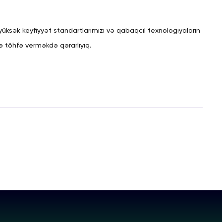
ksək keyfiyyət standartlarımızı və qabaqcıl texnologiyaların
ə töhfə verməkdə qərarlıyıq.