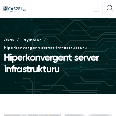
Əsas
Layihələr
Hiperkonvergent server infrastrukturu
Hiperkonvergent server
infrastrukturu