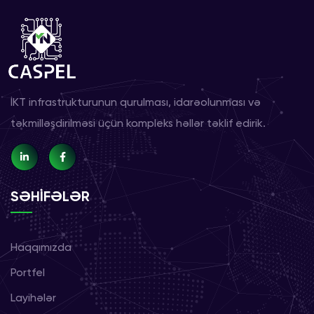
İKT infrastrukturunun qurulması, idarəolunması və
təkmilləşdirilməsi üçün kompleks həllər təklif edirik.
SƏHİFƏLƏR
Haqqımızda
Portfel
Layihələr