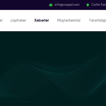
info@caspel.com
Cəfər Xən
el
Layihələr
Xəbərlər
Müştərilərimiz
Tərəfdaşl