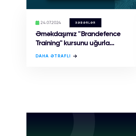
24.07.2024
XƏBƏRLƏR
Əməkdaşımız "Brandefence
Training" kursunu uğurla...
DAHA ƏTRAFLI