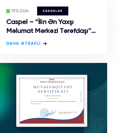
19.12.2024
XƏBƏRLƏR
Caspel – “İlin Ən Yaxşı
Məlumat Mərkəzi Tərəfdaşı”...
DAHA ƏTRAFLI