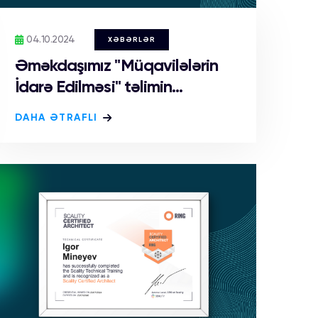
04.10.2024
XƏBƏRLƏR
Əməkdaşımız "Müqavilələrin
İdarə Edilməsi" təlimin...
DAHA ƏTRAFLI