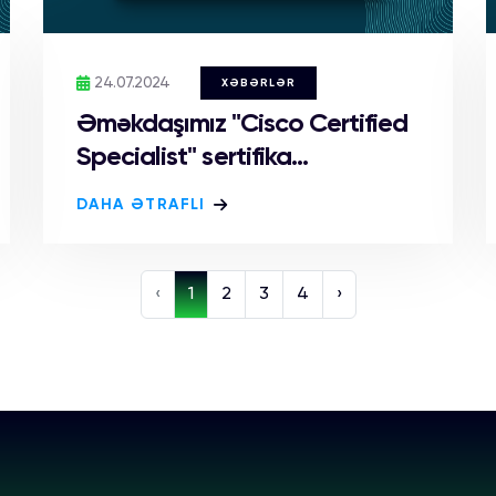
24.07.2024
XƏBƏRLƏR
Əməkdaşımız "Cisco Certified
Specialist" sertifika...
DAHA ƏTRAFLI
‹
1
2
3
4
›