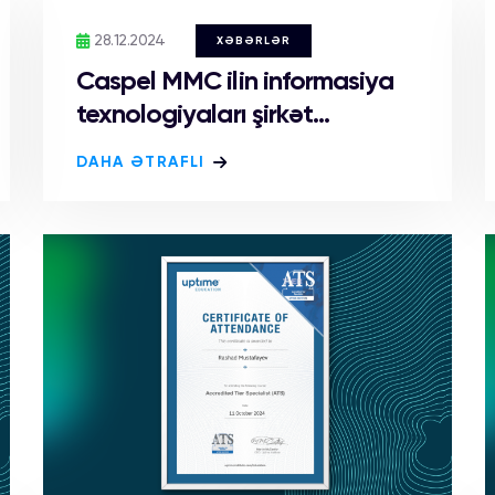
28.12.2024
XƏBƏRLƏR
Caspel MMC ilin informasiya
texnologiyaları şirkət...
DAHA ƏTRAFLI