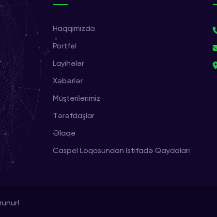
Haqqımızda
Portfel
.
Layihələr
Xəbərlər
Müştərilərimiz
Tərəfdaşlar
Əlaqə
Caspel Loqosundan İstifadə Qaydaları
runur!