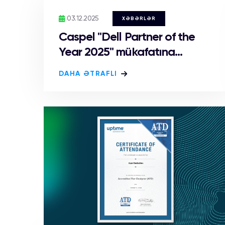
03.12.2025
XƏBƏRLƏR
Caspel "Dell Partner of the
Year 2025" mükafatına...
DAHA ƏTRAFLI