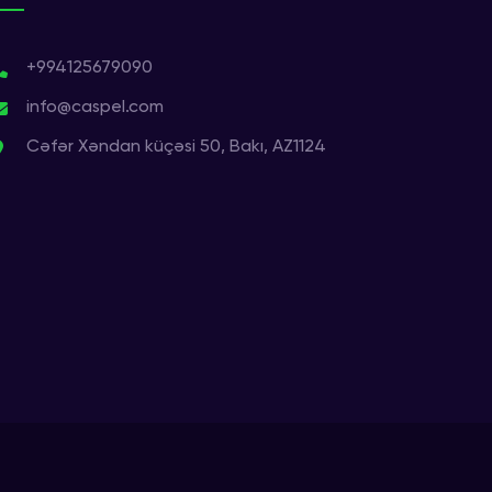
+994125679090
info@caspel.com
Cəfər Xəndan küçəsi 50, Bakı, AZ1124