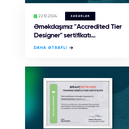
22.10.2024
XƏBƏRLƏR
Əməkdaşımız "Accredited Tier
Designer" sertifikatı...
DAHA ƏTRAFLI