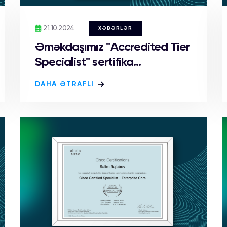
21.10.2024
XƏBƏRLƏR
Əməkdaşımız "Accredited Tier
Specialist" sertifika...
DAHA ƏTRAFLI