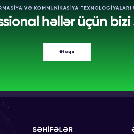
RMASİYA VƏ KOMMUNİKASİYA TEXNOLOGİYALARI
ssional həllər üçün bizi 
Əlaqə
SƏHİFƏLƏR