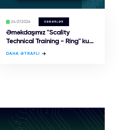
24.07.2024
XƏBƏRLƏR
Əməkdaşımız "Scality
Technical Training - Ring" ku...
DAHA ƏTRAFLI