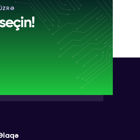
 ÜZRƏ
seçin!
Əlaqə