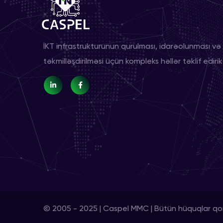
İKT infrastrukturunun qurulması, idarəolunması və
təkmilləşdirilməsi üçün kompleks həllər təklif edirik
© 2005 - 2025 | Caspel MMC | Bütün hüquqlar qo