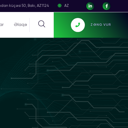
dan küçəsi 50, Bakı, AZ1124
AZ
ar
Əlaqə
ZƏNG VUR