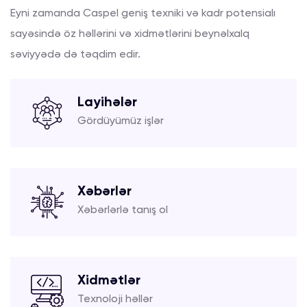
Eyni zamanda Caspel geniş texniki və kadr potensialı
sayəsində öz həllərini və xidmətlərini beynəlxalq
səviyyədə də təqdim edir.
Layihələr
Gördüyümüz işlər
Xəbərlər
Xəbərlərlə tanış ol
Xidmətlər
Texnoloji həllər