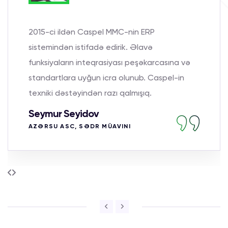
ən Caspel MMC-nin ERP
Caspel MMC 
istifadə edirik. Əlavə
sistemi uğur
n inteqrasiyası peşəkarcasına və
və korporati
 uyğun icra olunub. Caspel-in
yetirilib. 
əyindən razı qalmışıq.
bildiririk.
yidov
Orxan Qəd
, SƏDR MÜAVINI
AZER-TÜRK B
MÜAVINI