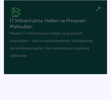
İT İnfrastruktur Həlləri və Proqram
Məhsulları
Müasir İT infrastruktur həlləri və proqram
məhsulları – data mərkəzlərindən təhlükəsizlik
sistemlərinə qədər tam inteqrasiya olunmuş
xidmətlər