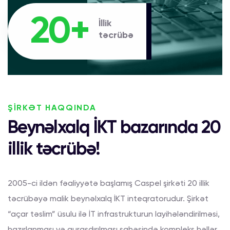
20+
İllik
təcrübə
ŞİRKƏT HAQQINDA
Beynəlxalq İKT bazarında 20
illik təcrübə!
2005-ci ildən fəaliyyətə başlamış Caspel şirkəti 20 illik
təcrübəyə malik beynəlxalq İKT inteqratorudur. Şirkət
“açar təslim” üsulu ilə İT infrastrukturun layihələndirilməsi,