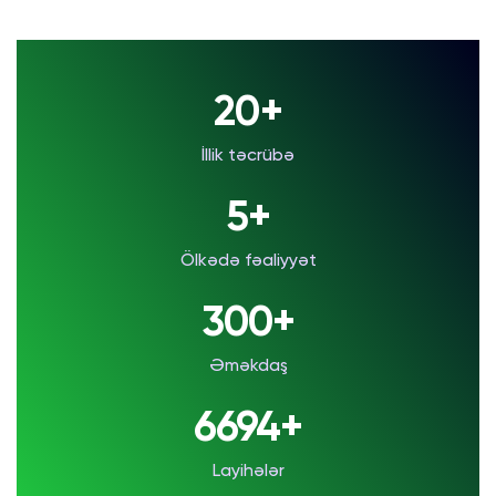
20+
İllik təcrübə
5+
Ölkədə fəaliyyət
300+
Əməkdaş
7000+
Layihələr