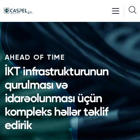
AHEAD OF TIME
İKT infrastrukturunun
qurulması və
idarəolunması üçün
kompleks həllər təklif
edirik