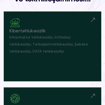
Kibertəhlükəsizlik
İnfrastruktur təhlükəsizliyi, İstifadəçi
təhlükəsizliyi, Tətbiqlərintəhlükəsizliyi, Şəbəkə
təhlükəsizliyi, DATA təhlükəsizliyi