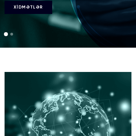
XİDMƏTLƏR