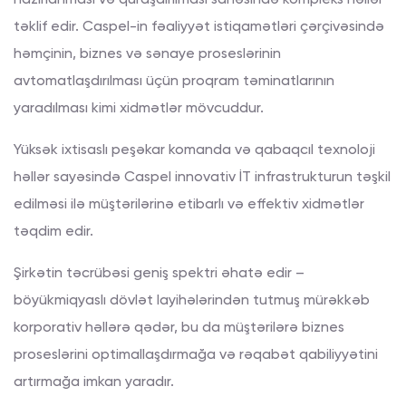
hazırlanması və quraşdırılması sahəsində kompleks həllər
təklif edir. Caspel-in fəaliyyət istiqamətləri çərçivəsində
həmçinin, biznes və sənaye proseslərinin
avtomatlaşdırılması üçün proqram təminatlarının
yaradılması kimi xidmətlər mövcuddur.
Yüksək ixtisaslı peşəkar komanda və qabaqcıl texnoloji
həllər sayəsində Caspel innovativ İT infrastrukturun təşkil
edilməsi ilə müştərilərinə etibarlı və effektiv xidmətlər
təqdim edir.
Şirkətin təcrübəsi geniş spektri əhatə edir –
böyükmiqyaslı dövlət layihələrindən tutmuş mürəkkəb
korporativ həllərə qədər, bu da müştərilərə biznes
proseslərini optimallaşdırmağa və rəqabət qabiliyyətini
artırmağa imkan yaradır.