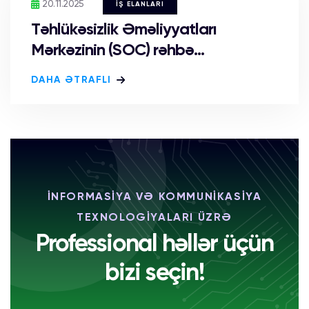
20.11.2025
İŞ ELANLARI
Təhlükəsizlik Əməliyyatları
Mərkəzinin (SOC) rəhbə...
DAHA ƏTRAFLI
İNFORMASİYA VƏ KOMMUNİKASİYA
TEXNOLOGİYALARI ÜZRƏ
Professional həllər üçün
bizi seçin!