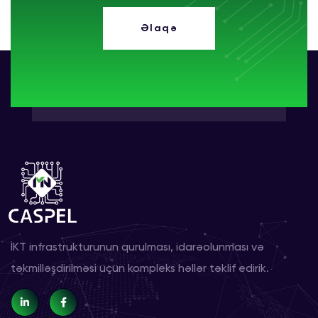
Əlaqə
İKT infrastrukturunun qurulması, idarəolunması və
təkmilləşdirilməsi üçün kompleks həllər təklif edirik.