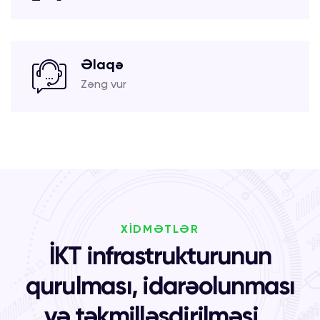
Əlaqə
Zəng vur
XİDMƏTLƏR
İKT infrastrukturunun
qurulması, idarəolunması
və təkmilləşdirilməsi...