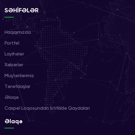
SƏHİFƏLƏR
Haqqımızda
Portfel
Layihələr
Xəbərlər
Müştərilərimiz
Tərəfdaşlar
Əlaqə
Caspel Loqosundan İstifadə Qaydaları
Əlaqə