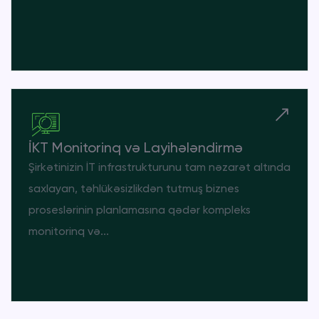
İKT Monitorinq və Layihələndirmə
Şirkətinizin İT infrastrukturunu tam nəzarət altında
saxlayan, təhlükəsizlikdən tutmuş biznes
proseslərinin planlamasına qədər kompleks
monitorinq və...