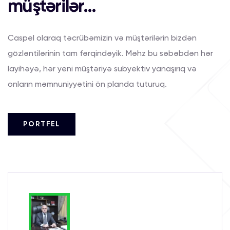
müştərilər...
Caspel olaraq təcrübəmizin və müştərilərin bizdən
gözləntilərinin tam fərqindəyik. Məhz bu səbəbdən hər
layihəyə, hər yeni müştəriyə subyektiv yanaşırıq və
onların məmnuniyyətini ön planda tuturuq.
PORTFEL