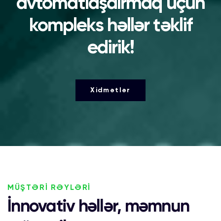
avtomatlaşdırmaq üçün
kompleks həllər təklif
edirik!
Xidmətlər
MÜŞTƏRİ RƏYLƏRİ
İnnovativ həllər, məmnun