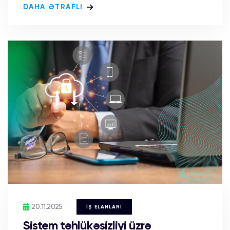
DAHA ƏTRAFLI
20.11.2025
İŞ ELANLARI
Sistem təhlükəsizliyi üzrə