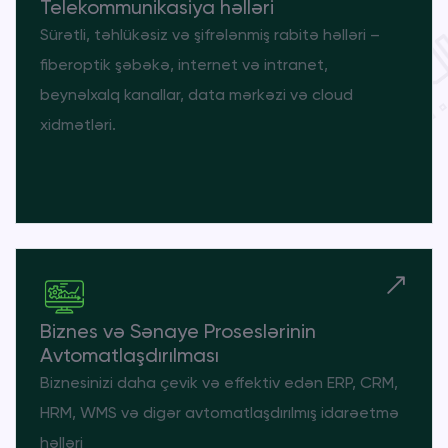
Telekommunikasiya həlləri
Sürətli, təhlükəsiz və şifrələnmiş rabitə həlləri –
fiberoptik şəbəkə, internet və intranet,
beynəlxalq kanallar, data mərkəzi və cloud
xidmətləri.
Biznes və Sənaye Proseslərinin
Avtomatlaşdırılması
Biznesinizi daha çevik və effektiv edən ERP, CRM,
HRM, WMS və digər avtomatlaşdırılmış idarəetmə
həlləri