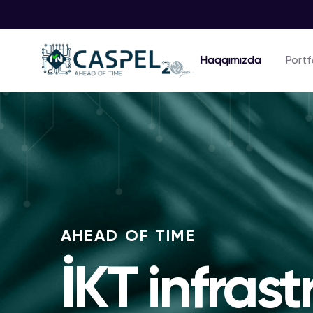
Haqqımızda
Portf
AHEAD OF TIME
İKT infras