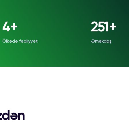
5+
300+
Ölkədə fəaliyyət
Əməkdaş
izdən