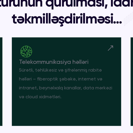
kturunun qurulması, id
təkmilləşdirilməsi...
Telekommunikasiya həlləri
Sürətli, təhlükəsiz və şifrələnmiş rabitə
həlləri – fiberoptik şəbəkə, internet və
intranet, beynəlxalq kanallar, data mərkəzi
və cloud xidmətləri.