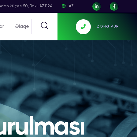
dan küçəsi 50, Bakı, AZ1124
AZ
ar
Əlaqə
ZƏNG VUR
urulması