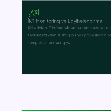
İKT Monitorinq və Layihələndirmə
Şirkətinizin İT infrastrukturunu tam nəzarət al
təhlükəsizlikdən tutmuş biznes proseslərinin 
kompleks monitorinq və...