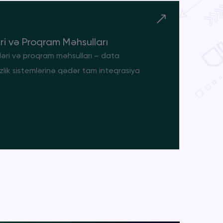
əri və Proqram Məhsulları
lləri və proqram məhsulları – data
zlik sistemlərinə qədər tam inteqrasiya