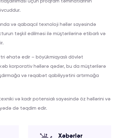
laşdırılması üçün proqram təminatlarının
övcuddur.
anda və qabaqcıl texnoloji həllər sayəsində
turun təşkil edilməsi ilə müştərilərinə etibarlı və
r.
ktri əhatə edir – böyükmiqyaslı dövlət
kəb korporativ həllərə qədər, bu da müştərilərə
aşdırmağa və rəqabət qabiliyyətini artırmağa
xniki və kadr potensialı sayəsində öz həllərini və
iyyədə də təqdim edir.
Xəbərlər