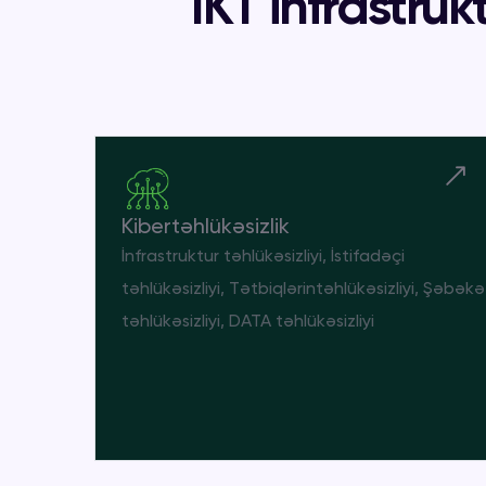
İKT infrastru
Kibertəhlükəsizlik
İnfrastruktur təhlükəsizliyi, İstifadəçi
təhlükəsizliyi, Tətbiqlərintəhlükəsizliyi, Şəbəkə
təhlükəsizliyi, DATA təhlükəsizliyi