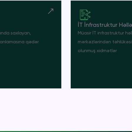
İT İnfrastruktur Həll
tında saxlayan,
Müasir İT infrastruktur hə
planlamasına qədər
mərkəzlərindən təhlükəsi
olunmuş xidmətlər