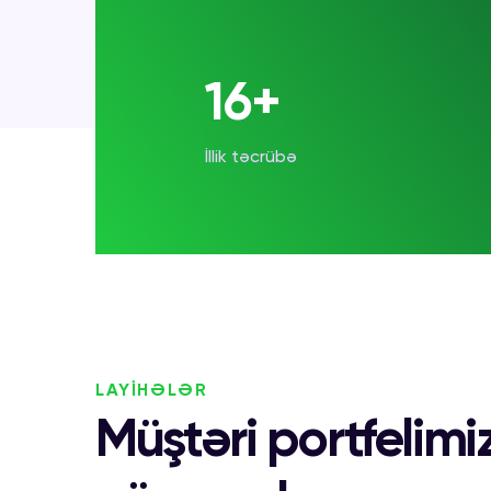
20+
İllik təcrübə
LAYİHƏLƏR
Müştəri portfelim