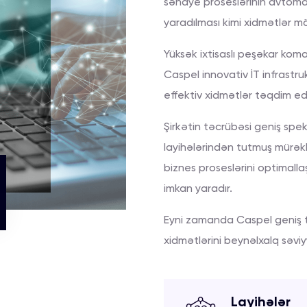
sənaye proseslərinin avtomat
yaradılması kimi xidmətlər m
Yüksək ixtisaslı peşəkar kom
Caspel innovativ İT infrastruk
effektiv xidmətlər təqdim edi
Şirkətin təcrübəsi geniş spe
layihələrindən tutmuş mürək
biznes proseslərini optimall
imkan yaradır.
Eyni zamanda Caspel geniş te
xidmətlərini beynəlxalq səv
Layihələr