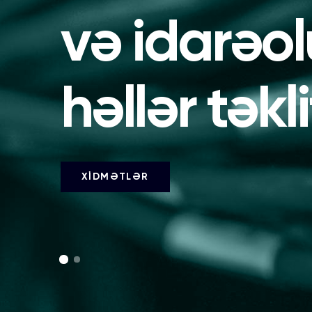
və idarəo
həllər təkli
XİDMƏTLƏR