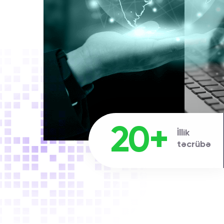
20+
İllik
təcrübə