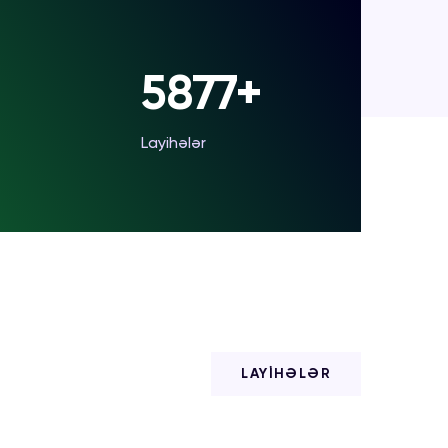
7000+
Layihələr
LAYİHƏLƏR