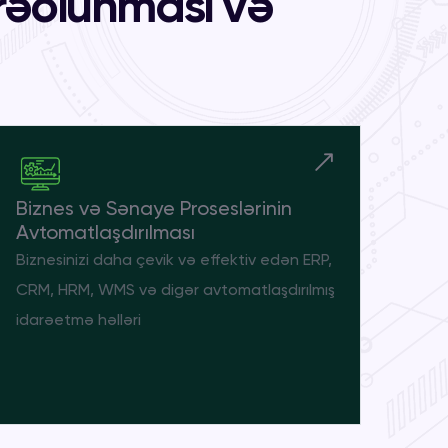
arəolunması və
Biznes və Sənaye Proseslərinin
Avtomatlaşdırılması
Biznesinizi daha çevik və effektiv edən ERP,
CRM, HRM, WMS və digər avtomatlaşdırılmış
idarəetmə həlləri