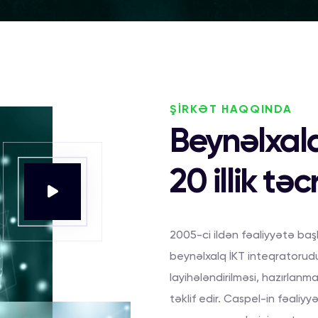
ŞİRKƏT HAQQINDA
Beynəlxal
20 illik tə
2005-ci ildən fəaliyyətə başl
beynəlxalq İKT inteqratorudur.
layihələndirilməsi, hazırlanm
təklif edir. Caspel-in fəaliy