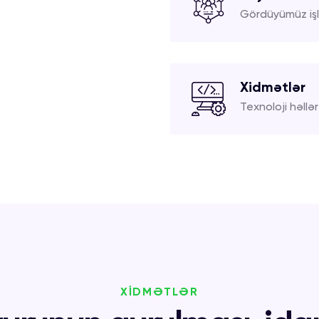
Gördüyümüz işl
Xidmətlər
Texnoloji həllər
XİDMƏTLƏR