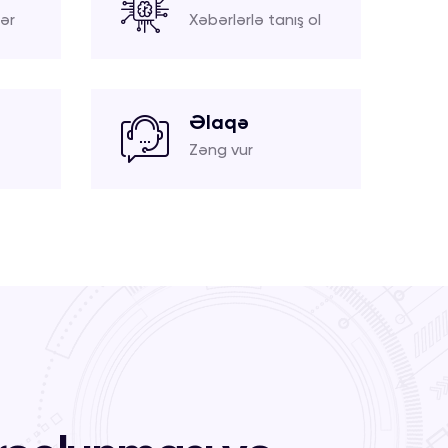
ər
Xəbərlərlə tanış ol
Əlaqə
Zəng vur