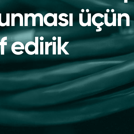
lunması üçün
f edirik