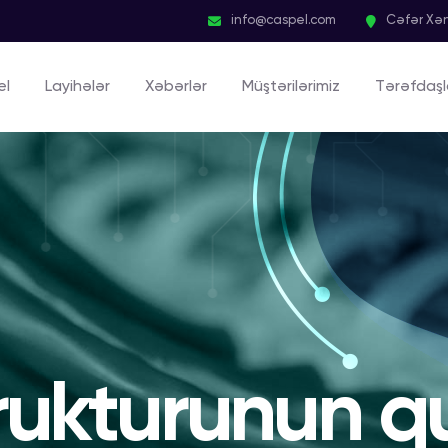
info@caspel.com
Cəfər Xən
el
Layihələr
Xəbərlər
Müştərilərimiz
Tərəfdaşl
trukturunun q