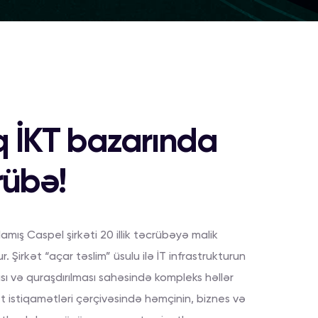
q İKT bazarında
crübə!
amış Caspel şirkəti 20 illik təcrübəyə malik
 Şirkət “açar təslim” üsulu ilə İT infrastrukturun
ası və quraşdırılması sahəsində kompleks həllər
yət istiqamətləri çərçivəsində həmçinin, biznes və