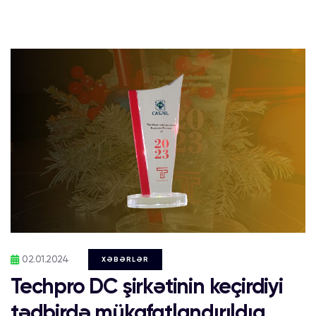
02.01.2024
XƏBƏRLƏR
Techpro DC şirkətinin keçirdiyi
tədbirdə mükafatlandırıldıq