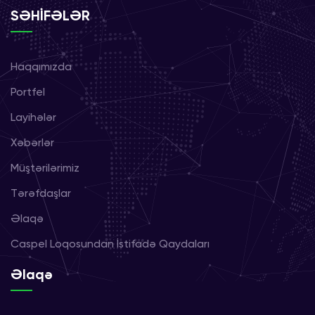
SƏHİFƏLƏR
Haqqımızda
Portfel
Layihələr
Xəbərlər
Müştərilərimiz
Tərəfdaşlar
Əlaqə
Caspel Loqosundan İstifadə Qaydaları
Əlaqə