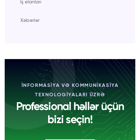
İş elanları
Xəbərlər
İNFORMASİYA VƏ KOMMUNİKASİYA
TEXNOLOGİYALARI ÜZRƏ
Professional həllər üçün
bizi seçin!