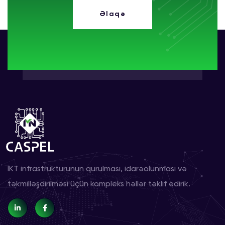
Əlaqə
İKT infrastrukturunun qurulması, idarəolunması və
təkmilləşdirilməsi üçün kompleks həllər təklif edirik.