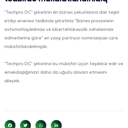
"Techpro DC" şirkətinin ilin biznes yekunlarına dair təşkil
etdiyi ənənəvi tədbirdə şirkətimiz "Biznes proseslərin
avtomatlaşdırılması və kibertəhlükəsizlik sahələrində
xidmətlərinə görə" ən yaxşı partnyor nominasiyası üzrə
mükafatlandırılmışdır.
"Techpro DC" şirkətinə bu mükafat üçün təşəkkür edir və
əməkdaşlığımızın daha da uğurlu davam etməsini
diləyirik.