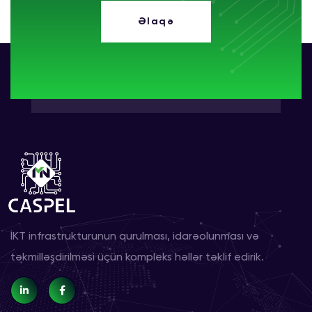
Əlaqə
İKT infrastrukturunun qurulması, idarəolunması və
təkmilləşdirilməsi üçün kompleks həllər təklif edirik.