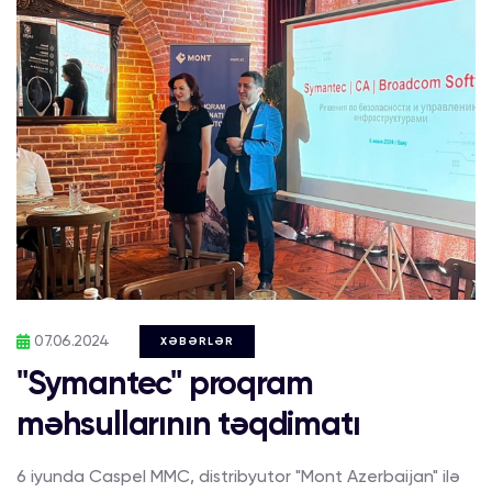
07.06.2024
XƏBƏRLƏR
"Symantec" proqram
məhsullarının təqdimatı
6 iyunda Caspel MMC, distribyutor "Mont Azerbaijan" ilə