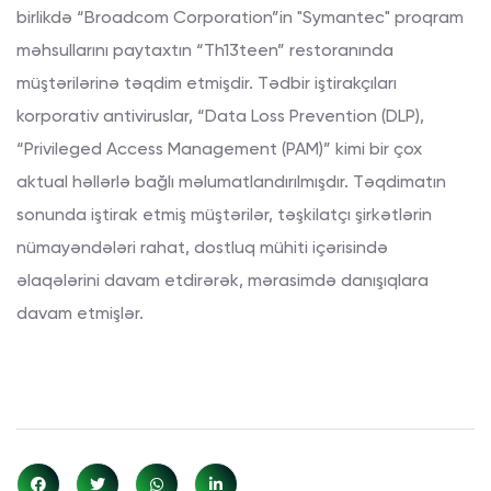
birlikdə “Broadcom Corporation”in "Symantec" proqram
məhsullarını paytaxtın “Th13teen” restoranında
müştərilərinə təqdim etmişdir. Tədbir iştirakçıları
korporativ antiviruslar, “Data Loss Prevention (DLP),
“Privileged Access Management (PAM)” kimi bir çox
aktual həllərlə bağlı məlumatlandırılmışdır. Təqdimatın
sonunda iştirak etmiş müştərilər, təşkilatçı şirkətlərin
nümayəndələri rahat, dostluq mühiti içərisində
əlaqələrini davam etdirərək, mərasimdə danışıqlara
davam etmişlər.