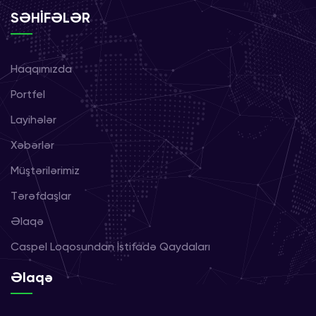
SƏHİFƏLƏR
Haqqımızda
Portfel
Layihələr
Xəbərlər
Müştərilərimiz
Tərəfdaşlar
Əlaqə
Caspel Loqosundan İstifadə Qaydaları
Əlaqə