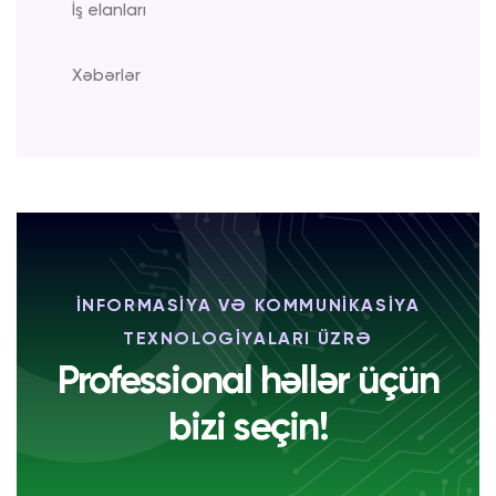
İş elanları
Xəbərlər
İNFORMASİYA VƏ KOMMUNİKASİYA
TEXNOLOGİYALARI ÜZRƏ
Professional həllər üçün
bizi seçin!