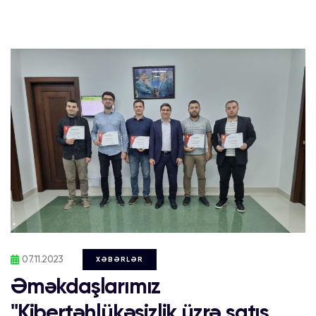
07.11.2023
XƏBƏRLƏR
Əməkdaşlarımız
"Kibertəhlükəsizlik üzrə satış