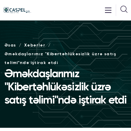
Əsas
Xəbərlər
Əməkdaşlarımız "Kibertəhlükəsizlik üzrə satış
təlimi"ndə iştirak etdi
Əməkdaşlarımız
"Kibertəhlükəsizlik üzrə
satış təlimi"ndə iştirak etdi