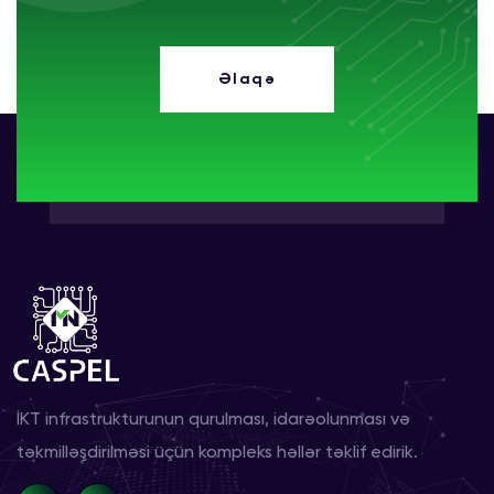
Əlaqə
İKT infrastrukturunun qurulması, idarəolunması və
təkmilləşdirilməsi üçün kompleks həllər təklif edirik.