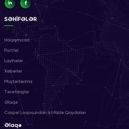
SƏHİFƏLƏR
Haqqımızda
Portfel
Layihələr
Xəbərlər
Müştərilərimiz
Tərəfdaşlar
Əlaqə
Caspel Loqosundan İstifadə Qaydaları
Əlaqə