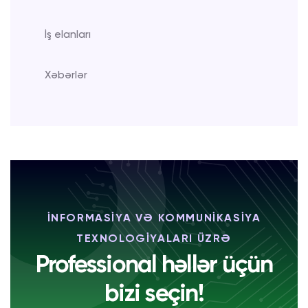
İş elanları
Xəbərlər
İNFORMASİYA VƏ KOMMUNİKASİYA
TEXNOLOGİYALARI ÜZRƏ
Professional həllər üçün
bizi seçin!