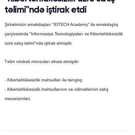
təlimi"ndə iştirak etdi
Şirkətimizin əməkdaşları "IDTECH Academy" ilə əməkdaşlıq
çərçivəsində "İnformasiya Texnologiyaları və Kibertəhlükəsizlik
üzrə satış təlimi"ndə iştirak etmişdir.
Təlim növbəti mövzuları əhatə etmişdir:
- Kibertəhlükəsizlik məhsulları ilə tanışlıq;
- Kibertəhlükəsizlik məhsullarının və xidmətlərinin satış
mexanizmləri.