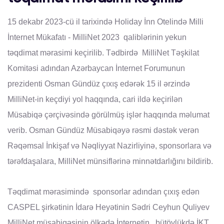
15 dekabr 2023-cü il tarixində Holiday İnn Otelində Milli
İnternet Mükafatı - MilliNet 2023 qaliblərinin yekun
təqdimat mərasimi keçirilib. Tədbirdə MilliNet Təşkilat
Komitəsi adından Azərbaycan İnternet Forumunun
prezidenti Osman Gündüz çıxış edərək 15 il ərzində
MilliNet-in keçdiyi yol haqqında, cari ildə keçirilən
Müsabiqə çərçivəsində görülmüş işlər haqqında məlumat
verib. Osman Gündüz Müsabiqəyə rəsmi dəstək verən
Rəqəmsal İnkişaf və Nəqliyyat Nazirliyinə, sponsorlara və
tərəfdaşalara, MilliNet münsiflərinə minnətdarlığını bildirib.
Təqdimat mərasimində sponsorlar adından çıxış edən
CASPEL şirkətinin İdarə Heyətinin Sədri Ceyhun Quliyev
MilliNet müsabiqəsinin ölkədə İnternetin, bütövlükdə İKT