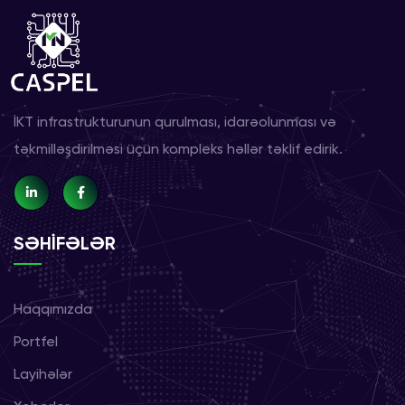
İKT infrastrukturunun qurulması, idarəolunması və
təkmilləşdirilməsi üçün kompleks həllər təklif edirik.
SƏHİFƏLƏR
Haqqımızda
Portfel
Layihələr