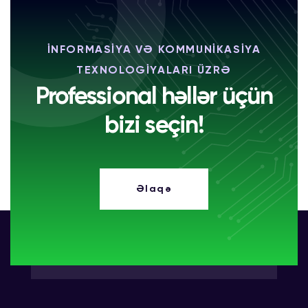
İNFORMASİYA VƏ KOMMUNİKASİYA
TEXNOLOGİYALARI ÜZRƏ
Professional həllər üçün
bizi seçin!
Əlaqə