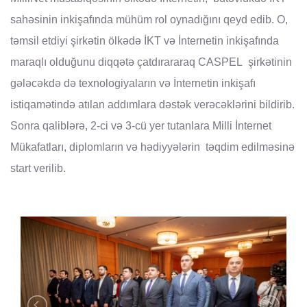
sahəsinin inkişafında mühüm rol oynadığını qeyd edib. O,
təmsil etdiyi şirkətin ölkədə İKT və İnternetin inkişafında
maraqlı olduğunu diqqətə çatdırararaq CASPEL şirkətinin
gələcəkdə də texnologiyaların və İnternetin inkişafı
istiqamətində atılan addımlara dəstək verəcəklərini bildirib.
Sonra qaliblərə, 2-ci və 3-cü yer tutanlara Milli İnternet
Mükafatları, diplomların və hədiyyələrin təqdim edilməsinə
start verilib.