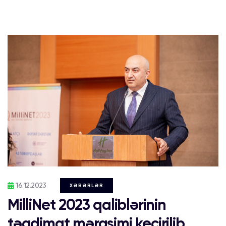
16.12.2023
XƏBƏRLƏR
MilliNet 2023 qaliblərinin
təqdimat mərasimi keçirilib