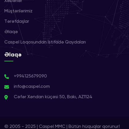
Xəbərlər
Müştərilərimiz
Tərəfdaşlar
Əlaqə
Caspel Loqosundan İstifadə Qaydaları
Əlaqə
+994125679090
info@caspel.com
Cəfər Xəndan küçəsi 50, Bakı, AZ1124
© 2005 - 2025 | Caspel MMC | Bütün hüquqlar qorunur!