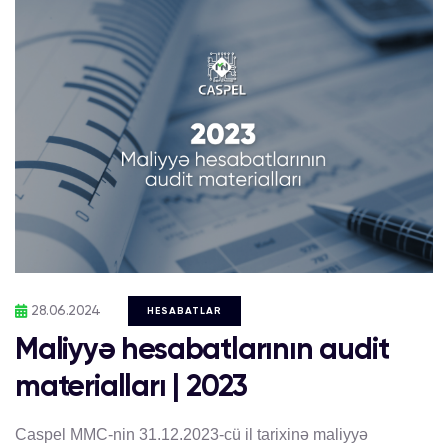
28.06.2024
HESABATLAR
Maliyyə hesabatlarının audit
materialları | 2023
Caspel MMC-nin 31.12.2023-cü il tarixinə maliyyə