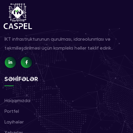
İKT infrastrukturunun qurulması, idarəolunması və
təkmilləşdirilməsi üçün kompleks həllər təklif edirik.
SƏHİFƏLƏR
Haqqımızda
Portfel
Layihələr
Xəbərlər