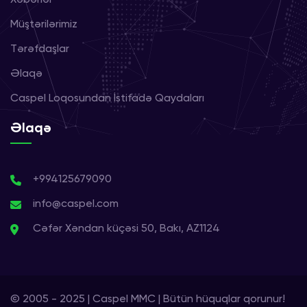
Müştərilərimiz
Tərəfdaşlar
Əlaqə
Caspel Loqosundan İstifadə Qaydaları
Əlaqə
+994125679090
info@caspel.com
Cəfər Xəndan küçəsi 50, Bakı, AZ1124
© 2005 - 2025 | Caspel MMC | Bütün hüquqlar qorunur!