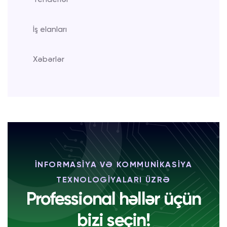
Tenderlər
İş elanları
Xəbərlər
İNFORMASİYA VƏ KOMMUNİKASİYA
TEXNOLOGİYALARI ÜZRƏ
Professional həllər üçün
bizi seçin!