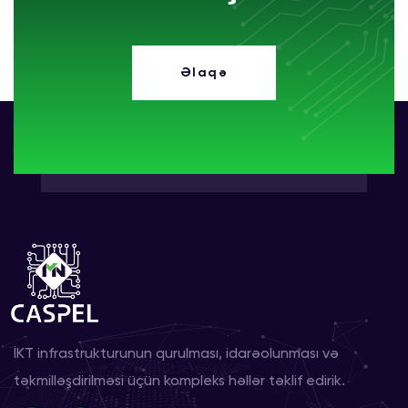
Əlaqə
İKT infrastrukturunun qurulması, idarəolunması və
təkmilləşdirilməsi üçün kompleks həllər təklif edirik.