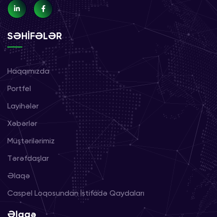
SƏHİFƏLƏR
Haqqımızda
Portfel
Layihələr
Xəbərlər
Müştərilərimiz
Tərəfdaşlar
Əlaqə
Caspel Loqosundan İstifadə Qaydaları
Əlaqə