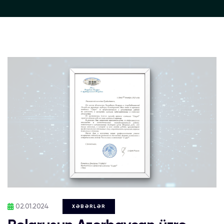
02.01.2024
XƏBƏRLƏR