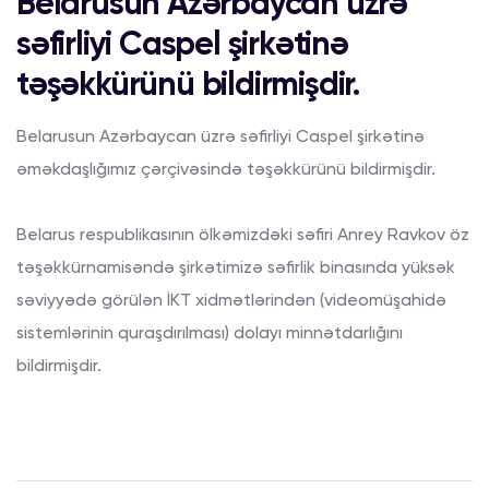
Belarusun Azərbaycan üzrə
səfirliyi Caspel şirkətinə
təşəkkürünü bildirmişdir.
Belarusun Azərbaycan üzrə səfirliyi Caspel şirkətinə
əməkdaşlığımız çərçivəsində təşəkkürünü bildirmişdir.
Belarus respublikasının ölkəmizdəki səfiri Anrey Ravkov öz
təşəkkürnamisəndə şirkətimizə səfirlik binasında yüksək
səviyyədə görülən İKT xidmətlərindən (videomüşahidə
sistemlərinin quraşdırılması) dolayı minnətdarlığını
bildirmişdir.