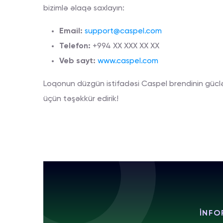
bizimlə əlaqə saxlayın:
Email:
support@caspel.com
Telefon:
+994 XX XXX XX XX
Veb sayt:
www.caspel.com
Loqonun düzgün istifadəsi Caspel brendinin gücl
üçün təşəkkür edirik!
İNFO